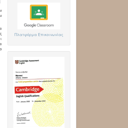
ν
ν
α
ς
Πλατφόρμα Επικοινωνίας
ι
α
ο