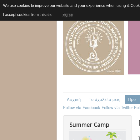
We use cookies to improve our website and your experience when using it. Cookie
I accept cookies from this site.
Agree
Αρχική
Το σχολείο μας
Προ -
Follow via Facebook
Follow via Twitter
Fol
Summer Camp