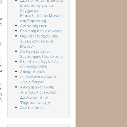
Δελτίο Τύπου: Διεθνείς
διακρίσεις για τα
Σύγχρονα
ι
Εκπαιδευτήρια Μάνεση
ν
στη Ρομποτική.
ς
Αγιασμός 2026
Γραφική ύλη 2026-2027
Θερμές Πασχαλινές
ευχές από τα Εκπ.
α
Μάνεση
Αλλαγή Σημείου
ι
Συνάντησης Παρέλασης
,
Εξετάσεις Αγγλικών
α
Cambridge 2026
ν
Aποκριά 2026
Δωρεά στο σχολείο
μας ο Pepper
,
Ανοιχτή εκδήλωση:
ά
«Παιδιά, Γονείς και
η
Δάσκαλοι στην
ς
Ψηφιακή Εποχή»
Δελτίο Τύπου