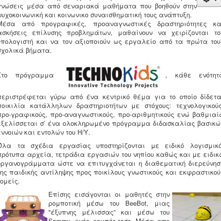
γνώσεις μέσα από σεναριακά μαθήματα που βοηθούν στην
ψυχοκοινωνική και κοινωνικο συναισθηματική τους ανάπτυξη.
Μέσα από προγραφικές, προαναγνωστικές δραστηριότητες κα
ασκήσεις επίλυσης προβλημάτων, μαθαίνουν να χειρίζονται το
υπολογιστή και να τον αξιοποιούν ως εργαλείο από τα πρώτα του
σχολικά βήματα.
Στο πρόγραμμα
, κάθε ενότητ
περιστρέφεται γύρω από ένα κεντρικό θέμα για το οποίο δίδετα
ποικιλία κατάλληλων δραστηριοτήτων με στόχους: τεχνολογικούς
προ-γραφικούς, προ-αναγνωστικούς, προ-αριθμητικούς ενώ βαθμιαί
εξελίσσεται σ’ ένα ολοκληρωμένο πρόγραμμα διδασκαλίας βασικώ
εννοιών και εντολών του Η/Υ.
Όλα τα σχέδια εργασίας υποστηρίζονται με ειδικό λογισμικό
πρότυπα αρχεία, τετράδια εργασιών του νηπίου καθώς και με ειδικ
οργανογράμματα ώστε να επιτυγχάνεται η διαθεματική διερεύνησ
της παιδικής αντίληψης προς ποικίλους γνωστικούς και εκφραστικού
τομείς.
Επίσης εισάγονται οι μαθητές στην
ρομποτική μέσω του ΒeeBot, μιας
"έξυπνης μέλισσας” και μέσω του
Sammy, ενός ρομπότ-τοστ. Μέσα απο