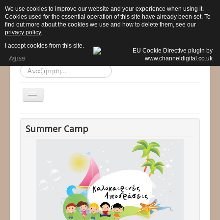
We use cookies to improve our website and your experience when using it.
Cookies used for the essential operation of this site have already been set. To
find out more about the cookies we use and how to delete them, see our
privacy policy
.
I accept cookies from this site.
Agree
Αναζήτηση...
Εναλλαγή
πλοήγησης
Αρχική
Summer Camp
Το σχολείο μας
Προ - Νηπιαγωγείο
Δημοτικό
Προγράμματα
Δραστηριότητες
Ανακοινώσεις