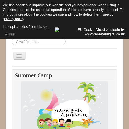
We use cookies to improve our website and your experience when using it.
Cookies used for the essential operation of this site have already been set. To
find out more about the cookies we use and how to delete them, see our
privacy policy
.
I accept cookies from this site.
Agree
Αναζήτηση...
Εναλλαγή
πλοήγησης
Αρχική
Summer Camp
Το σχολείο μας
Προ - Νηπιαγωγείο
Δημοτικό
Προγράμματα
Δραστηριότητες
Ανακοινώσεις