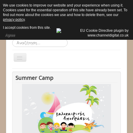
We use cookies to improve our website and your experience when using it.
Cookies used for the essential operation of this site have already been set. To
find out more about the cookies we use and how to delete them, see our
privacy policy
.
I accept cookies from this site.
Agree
Αναζήτηση...
Εναλλαγή
πλοήγησης
Αρχική
Summer Camp
Το σχολείο μας
Προ - Νηπιαγωγείο
Δημοτικό
Προγράμματα
Δραστηριότητες
Ανακοινώσεις