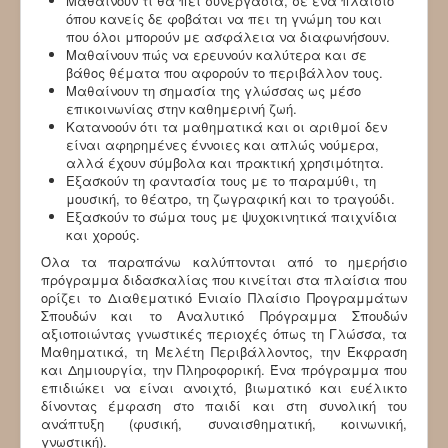
Μαθαίνουν τι θα πει συνεργασία, σε ένα πλαίσιο
όπου κανείς δε φοβάται να πει τη γνώμη του και
που όλοι μπορούν με ασφάλεια να διαφωνήσουν.
Μαθαίνουν πώς να ερευνούν καλύτερα και σε
βάθος θέματα που αφορούν το περιβάλλον τους.
Μαθαίνουν τη σημασία της γλώσσας ως μέσο
επικοινωνίας στην καθημερινή ζωή.
Κατανοούν ότι τα μαθηματικά και οι αριθμοί δεν
είναι αφηρημένες έννοιες και απλώς νούμερα,
αλλά έχουν σύμβολα και πρακτική χρησιμότητα.
Εξασκούν τη φαντασία τους με το παραμύθι, τη
μουσική, το θέατρο, τη ζωγραφική και το τραγούδι.
Εξασκούν το σώμα τους με ψυχοκινητικά παιχνίδια
και χορούς.
Όλα τα παραπάνω καλύπτονται από το ημερήσιο
πρόγραμμα διδασκαλίας που κινείται στα πλαίσια που
ορίζει το Διαθεματικό Ενιαίο Πλαίσιο Προγραμμάτων
Σπουδών και το Αναλυτικό Πρόγραμμα Σπουδών
αξιοποιώντας γνωστικές περιοχές όπως τη Γλώσσα, τα
Μαθηματικά, τη Μελέτη Περιβάλλοντος, την Έκφραση
και Δημιουργία, την Πληροφορική. Ένα πρόγραμμα που
επιδιώκει να είναι ανοιχτό, βιωματικό και ευέλικτο
δίνοντας έμφαση στο παιδί και στη συνολική του
ανάπτυξη (φυσική, συναισθηματική, κοινωνική,
γνωστική).