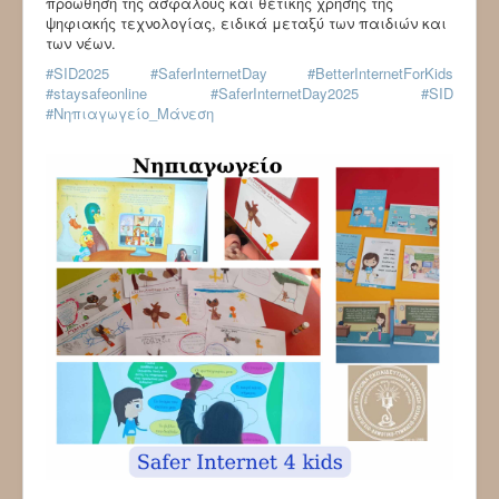
προώθηση της ασφαλούς και θετικής χρήσης της
ψηφιακής τεχνολογίας, ειδικά μεταξύ των παιδιών και
των νέων.
#SID2025
#SaferInternetDay
#BetterInternetForKids
#staysafeonline
#SaferInternetDay2025
#SID
#Νηπιαγωγείο_Μάνεση