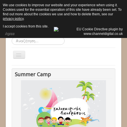
We use cookies to improve our website and your experience when using it.
Cookies used for the essential operation of this site have already been set. To
find out more about the cookies we use and how to delete them, see our
privacy policy
.
I accept cookies from this site.
Agree
Αναζήτηση...
Εναλλαγή
πλοήγησης
Αρχική
Summer Camp
Το σχολείο μας
Προ - Νηπιαγωγείο
Δημοτικό
Προγράμματα
Δραστηριότητες
Ανακοινώσεις