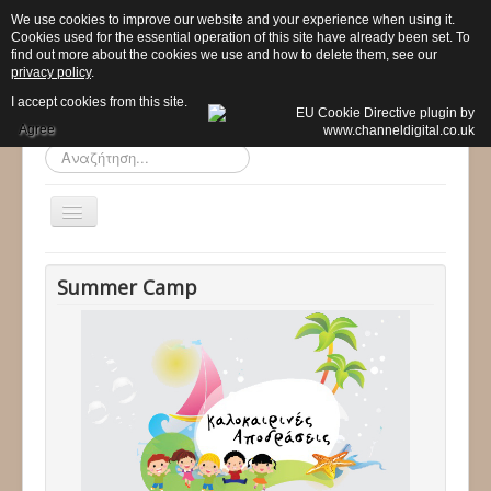
We use cookies to improve our website and your experience when using it.
Cookies used for the essential operation of this site have already been set. To
find out more about the cookies we use and how to delete them, see our
privacy policy
.
I accept cookies from this site.
Agree
Αναζήτηση...
Εναλλαγή
πλοήγησης
Αρχική
Summer Camp
Το σχολείο μας
Προ - Νηπιαγωγείο
Δημοτικό
Προγράμματα
Δραστηριότητες
Ανακοινώσεις